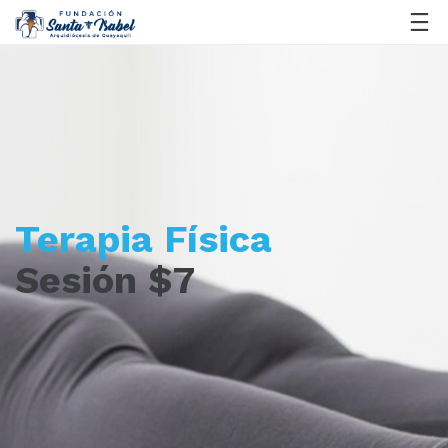
Terapia Física
Sesión $7